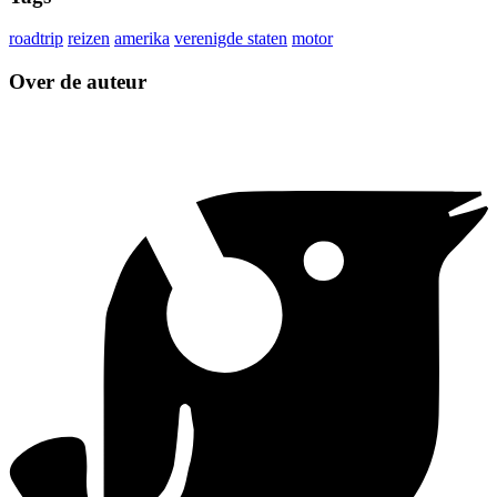
roadtrip
reizen
amerika
verenigde staten
motor
Over de auteur