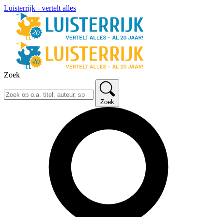
Luisterrijk - vertelt alles
Zoek
Zoek