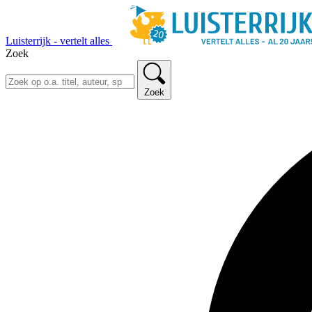
Luisterrijk - vertelt alles
Zoek
Zoek