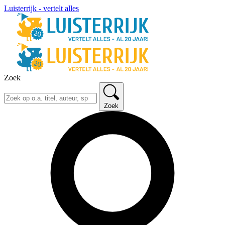
Luisterrijk - vertelt alles
Zoek
Zoek