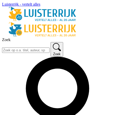
Luisterrijk - vertelt alles
Zoek
Zoek