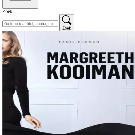
Zoek
Zoek