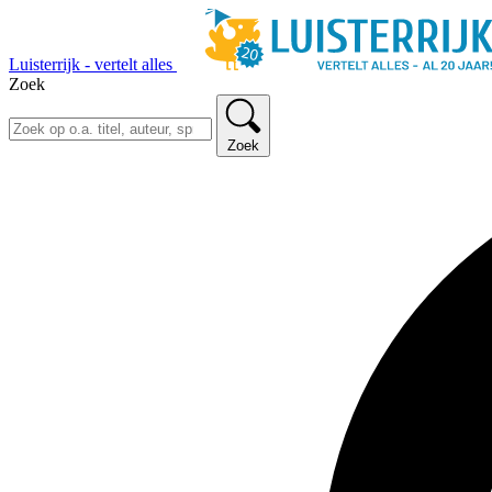
Luisterrijk - vertelt alles
Zoek
Zoek