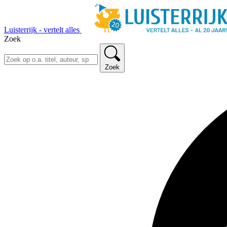
Luisterrijk - vertelt alles
Zoek
Zoek