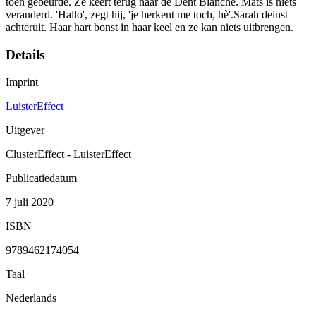
toen gebeurde. Ze keert terug naar de Dent Blanche. Mats is niets
veranderd. 'Hallo', zegt hij, 'je herkent me toch, hè'.Sarah deinst
achteruit. Haar hart bonst in haar keel en ze kan niets uitbrengen.
Details
Imprint
LuisterEffect
Uitgever
ClusterEffect - LuisterEffect
Publicatiedatum
7 juli 2020
ISBN
9789462174054
Taal
Nederlands