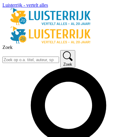
Luisterrijk - vertelt alles
Zoek
Zoek