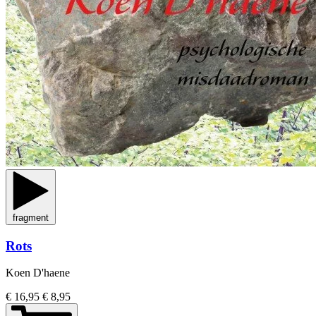
fragment
Rots
Koen D'haene
€ 16,95
€ 8,95