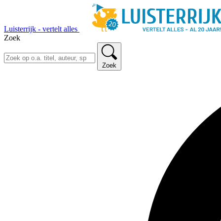
Luisterrijk - vertelt alles
Zoek
Zoek