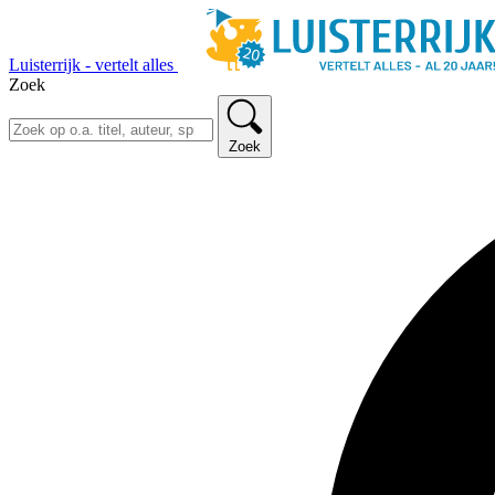
Luisterrijk - vertelt alles
Zoek
Zoek