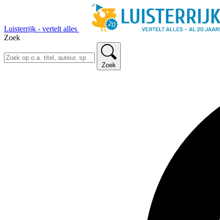
Luisterrijk - vertelt alles
Zoek
Zoek