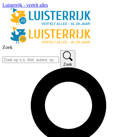
Luisterrijk - vertelt alles
Zoek
Zoek