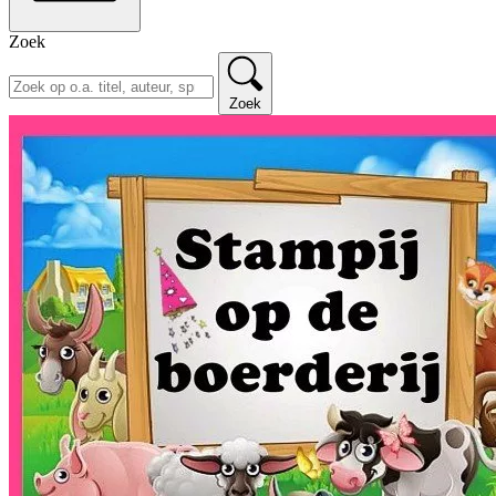
Zoek
Zoek