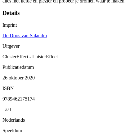
alles met liefde en plezier en probeer je dromen waar te maken.
Details
Imprint
De Doos van Salandra
Uitgever
ClusterEffect - LuisterEffect
Publicatiedatum
26 oktober 2020
ISBN
9789462175174
Taal
Nederlands
Speelduur