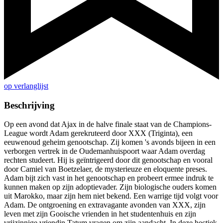
op verlanglijst
Beschrijving
Op een avond dat Ajax in de halve finale staat van de Champions-
League wordt Adam gerekruteerd door XXX (Triginta), een
eeuwenoud geheim genootschap. Zij komen 's avonds bijeen in een
verborgen vertrek in de Oudemanhuispoort waar Adam overdag
rechten studeert. Hij is geïntrigeerd door dit genootschap en vooral
door Camiel van Boetzelaer, de mysterieuze en eloquente preses.
Adam bijt zich vast in het genootschap en probeert ermee indruk te
kunnen maken op zijn adoptievader. Zijn biologische ouders komen
uit Marokko, maar zijn hem niet bekend. Een warrige tijd volgt voor
Adam. De ontgroening en extravagante avonden van XXX, zijn
leven met zijn Gooische vrienden in het studentenhuis en zijn
vrijzinnige vriendin Tatum vragen om zijn aandacht. In deze hectiek