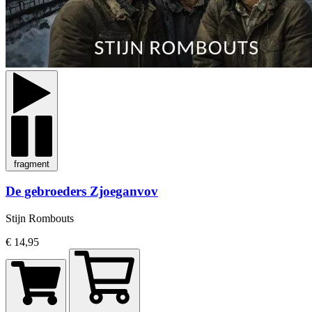
fragment
De gebroeders Zjoeganvov
Stijn Rombouts
€ 14,95