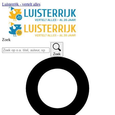
Luisterrijk - vertelt alles
Zoek
Zoek