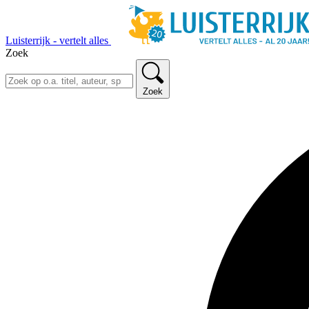
Luisterrijk - vertelt alles
Zoek
Zoek