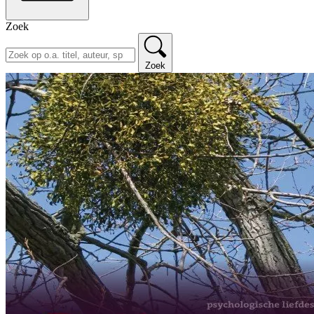
Zoek
Zoek