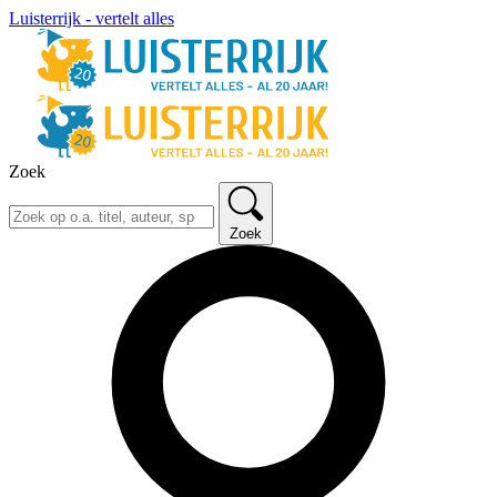
Luisterrijk - vertelt alles
Zoek
Zoek