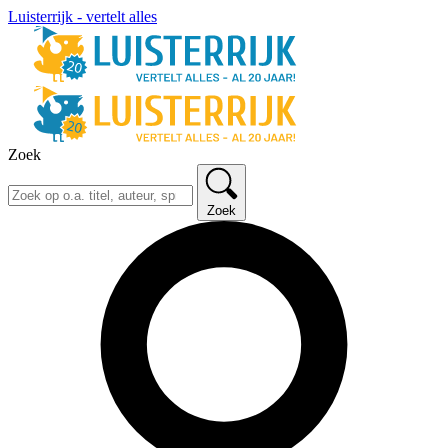
Luisterrijk - vertelt alles
Zoek
Zoek