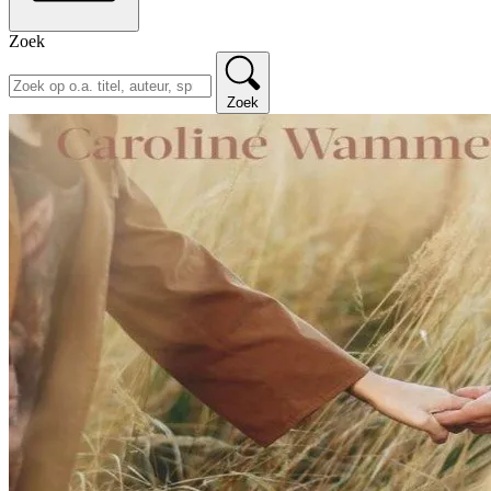
Zoek
Zoek