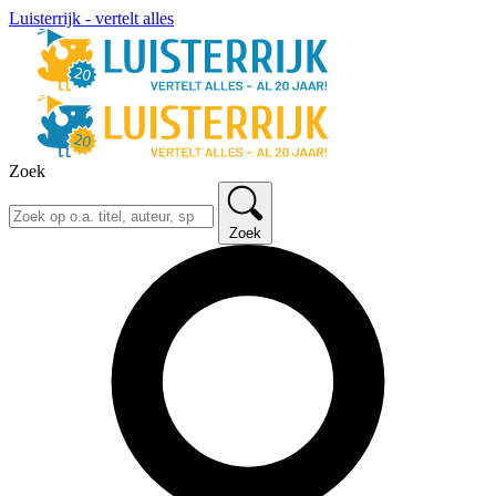
Luisterrijk - vertelt alles
Zoek
Zoek