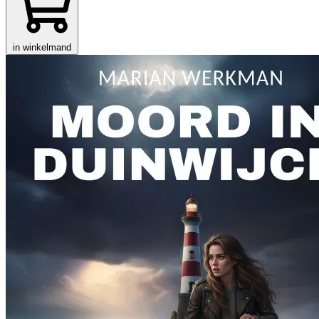
in winkelmand