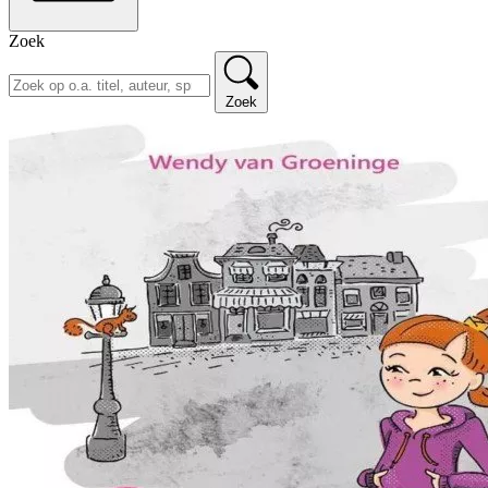
Zoek
Zoek