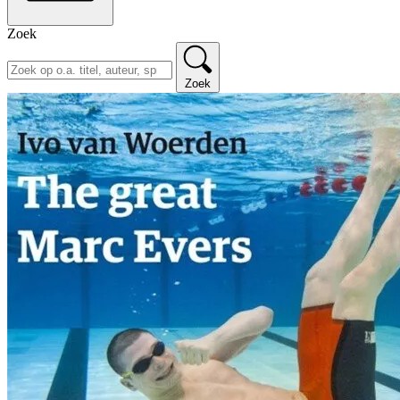
Zoek
Zoek