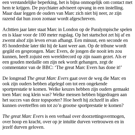
een verstandelijke beperking, het is bijna onmogelijk om contact met
hem te krijgen. De psychiater adviseert opvang in een instelling.
Maar daar leggen de ouders van Marc zich niet bij neer, ze zijn
razend dat hun zoon zomaar wordt afgeschreven.
Achttien jaar later staat Marc in London op de Paralympische spelen
en is klaar voor de 100 meter rugslag. Op het startschot zet hij af en
zwemt alsof zijn leven ervan afhangt. Een minuut, een seconde en
85 honderdste later tikt hij de kant weer aan. Op de tribune wordt
gegild en gesprongen. Marc Evers, de jongen die nooit iets zou
kunnen, heeft zojuist een wereldrecord op zijn naam gezet. Als er
een gouden medaille om zijn nek wordt gehangen, zegt de
commentator van de BBC: ‘The great Marc Evers has done it!’
De longread
The great Marc Evers
gaat over de weg die Marc en
ook zijn ouders hebben afgelegd om tot een ongekende
sportprestatie te komen. Welke keuzes hebben zijn ouders gemaakt
toen Marc nog klein was? Welke mensen hebben bijgedragen aan
het succes van deze topsporter? Hoe heeft hij zichzelf in alles
kunnen overtreffen om tot zo’n grootse sportprestatie te komen?
The great Marc Evers
is een verhaal over doorzettingsvermogen,
over hoop en kracht, over op je intuïtie durven vertrouwen en in
jezelf durven geloven.