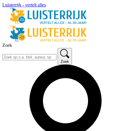
Luisterrijk - vertelt alles
Zoek
Zoek