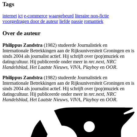
Tags
internet
ict
e-commerce
waargebeurd
literaire non-fictie
voorgedragen door de auteur
liefde
passie
romantiek
Over de auteur
Philippus Zandstra
(1982) studeerde Journalistiek en
Internationale Betrekkingen aan de Rijksuniversiteit Groningen en is
sinds 2004 als journalist actief. Hij schrijft over (pop)muziek en
datingcultuur. Hij publiceerde onder meer in
nrc.next
,
NRC
Handelsblad
,
Het Laatste Nieuws
,
VIVA
,
Playboy
en
OOR
.
Philippus Zandstra
(1982) studeerde Journalistiek en
Internationale Betrekkingen aan de Rijksuniversiteit Groningen en is
sinds 2004 als journalist actief. Hij schrijft over (pop)muziek en
datingcultuur. Hij publiceerde onder meer in
nrc.next
,
NRC
Handelsblad
,
Het Laatste Nieuws
,
VIVA
,
Playboy
en
OOR
.