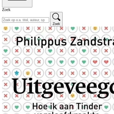
Zoek
Zoek