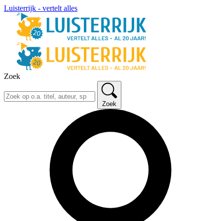
Luisterrijk - vertelt alles
Zoek
Zoek