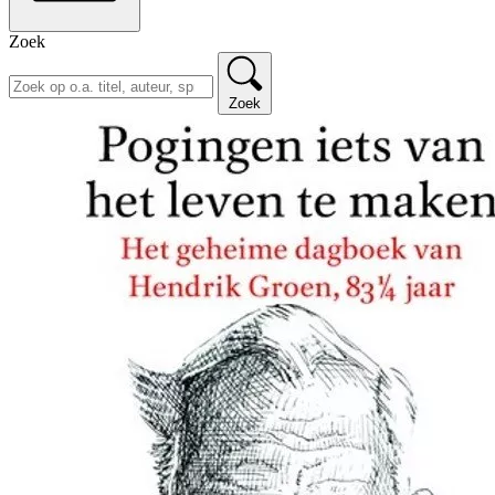
Zoek
Zoek