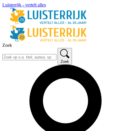
Luisterrijk - vertelt alles
Zoek
Zoek