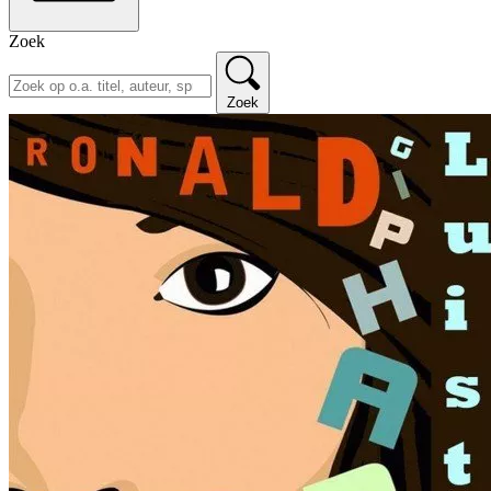
Zoek
Zoek