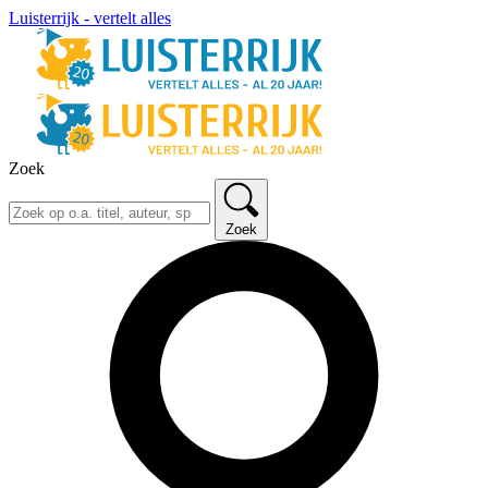
Luisterrijk - vertelt alles
Zoek
Zoek