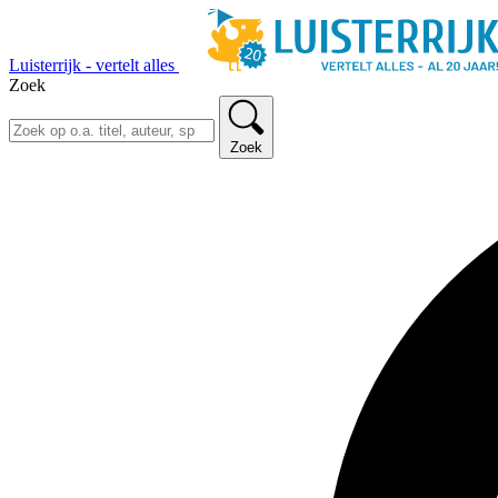
Luisterrijk - vertelt alles
Zoek
Zoek