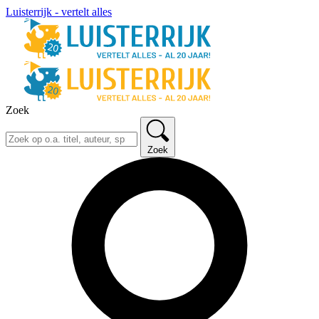
Luisterrijk - vertelt alles
Zoek
Zoek