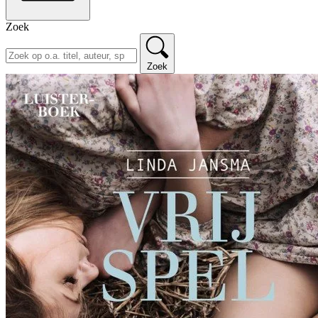
Zoek
Zoek