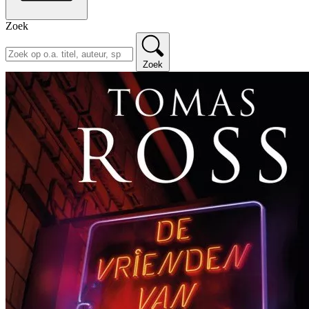
Zoek
Zoek