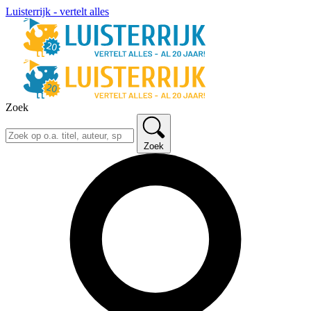
Luisterrijk - vertelt alles
Zoek
Zoek