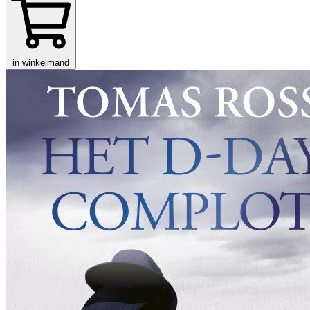
in winkelmand