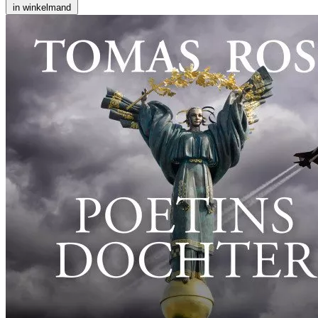
in winkelmand