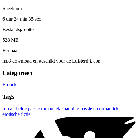
Speelduur
6 uur 24 min
35 sec
Bestandsgrootte
528 MB
Formaat
mp3 download en geschikt voor de Luisterrijk app
Categorieën
Erotiek
Tags
roman
liefde
passie
romantiek
spanning
passie en romantiek
erotische fictie