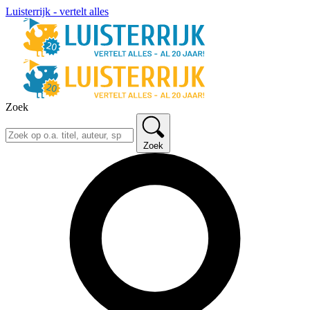
Luisterrijk - vertelt alles
Zoek
Zoek