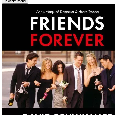
in winkelmand