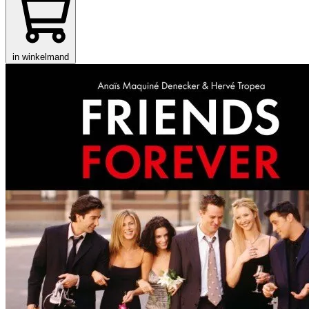
in winkelmand