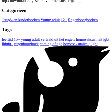
mp3 download en geschikt voor de Luisterrijk app
Categorieën
Jeugd- en kinderboeken
Young adult
12+
Regenboogboeken
Tags
leeftijd 15+ young adult
vertaald uit het engels
homoseksualiteit
lgbt
lhbtiq+
regenboogboek
coming of age
homoseksualiteit, lgbt