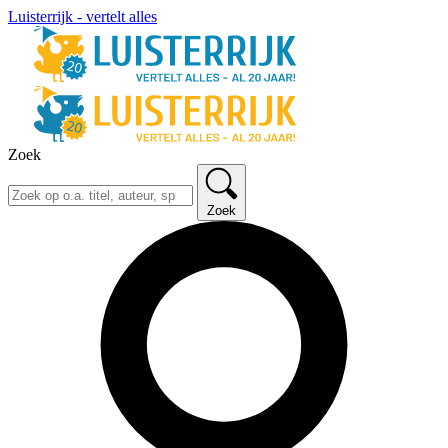
Luisterrijk - vertelt alles
Zoek
Zoek