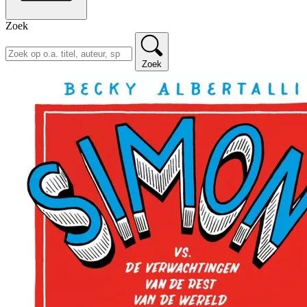
Zoek
Zoek