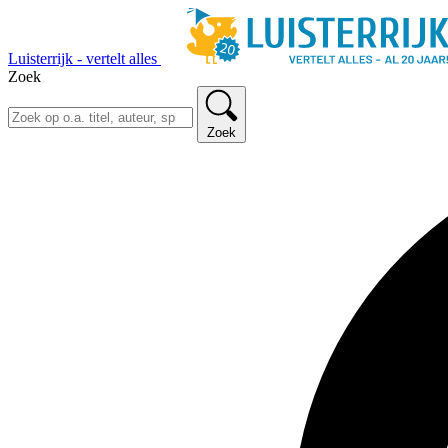
Luisterrijk - vertelt alles
Zoek
Zoek