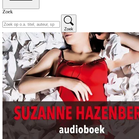
Zoek
Zoek