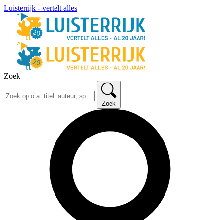
Luisterrijk - vertelt alles
Zoek
Zoek