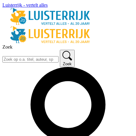
Luisterrijk - vertelt alles
Zoek
Zoek