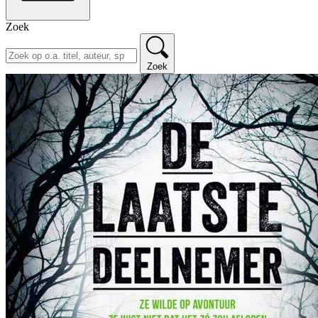
Zoek
Zoek