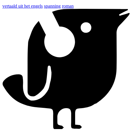
vertaald uit het engels
spanning
roman