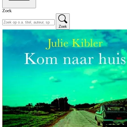
Zoek
Zoek