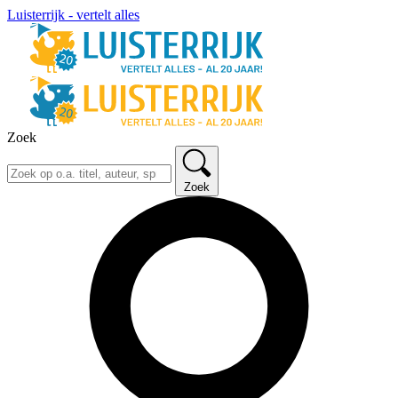
Luisterrijk - vertelt alles
Zoek
Zoek