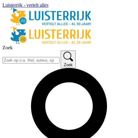
Luisterrijk - vertelt alles
Zoek
Zoek