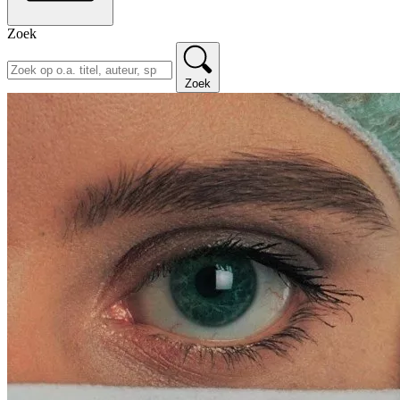
Zoek
Zoek