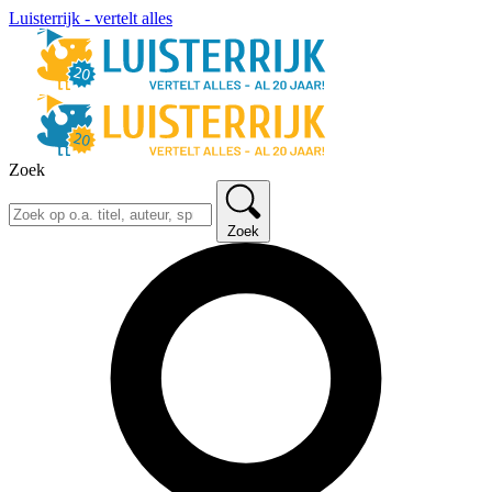
Luisterrijk - vertelt alles
Zoek
Zoek