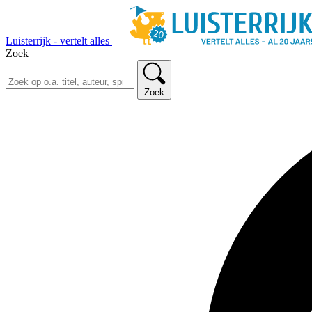
Luisterrijk - vertelt alles
Zoek
Zoek