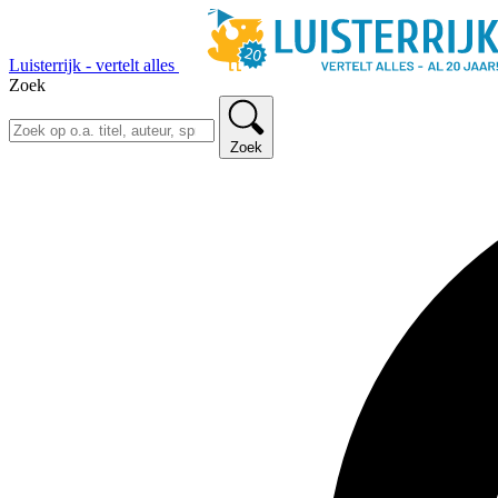
Luisterrijk - vertelt alles
Zoek
Zoek