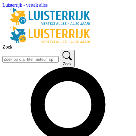
Luisterrijk - vertelt alles
Zoek
Zoek