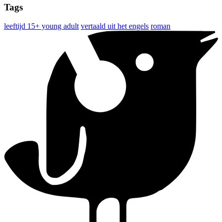
Tags
leeftijd 15+ young adult
vertaald uit het engels
roman