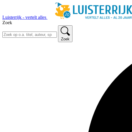
Luisterrijk - vertelt alles
Zoek
Zoek