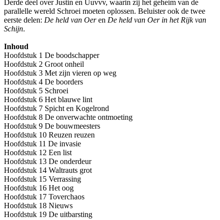
Derde deel over Justin en Uuvvv, waarin zij het geheim van de
parallelle wereld Schroei moeten oplossen. Beluister ook de twee
eerste delen:
De held van Oer
en
De held van Oer in het Rijk van
Schijn
.
Inhoud
Hoofdstuk 1 De boodschapper
Hoofdstuk 2 Groot onheil
Hoofdstuk 3 Met zijn vieren op weg
Hoofdstuk 4 De boorders
Hoofdstuk 5 Schroei
Hoofdstuk 6 Het blauwe lint
Hoofdstuk 7 Spicht en Kogelrond
Hoofdstuk 8 De onverwachte ontmoeting
Hoofdstuk 9 De bouwmeesters
Hoofdstuk 10 Reuzen reuzen
Hoofdstuk 11 De invasie
Hoofdstuk 12 Een list
Hoofdstuk 13 De onderdeur
Hoofdstuk 14 Waltrauts grot
Hoofdstuk 15 Verrassing
Hoofdstuk 16 Het oog
Hoofdstuk 17 Toverchaos
Hoofdstuk 18 Nieuws
Hoofdstuk 19 De uitbarsting