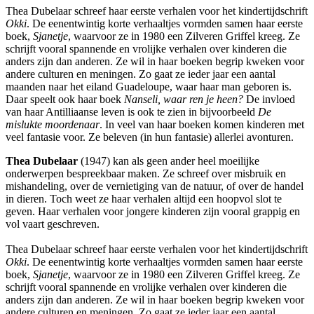
Thea Dubelaar schreef haar eerste verhalen voor het kindertijdschrift
Okki
. De eenentwintig korte verhaaltjes vormden samen haar eerste
boek,
Sjanetje
, waarvoor ze in 1980 een Zilveren Griffel kreeg. Ze
schrijft vooral spannende en vrolijke verhalen over kinderen die
anders zijn dan anderen. Ze wil in haar boeken begrip kweken voor
andere culturen en meningen. Zo gaat ze ieder jaar een aantal
maanden naar het eiland Guadeloupe, waar haar man geboren is.
Daar speelt ook haar boek
Nanseli, waar ren je heen?
De invloed
van haar Antilliaanse leven is ook te zien in bijvoorbeeld
De
mislukte moordenaar
. In veel van haar boeken komen kinderen met
veel fantasie voor. Ze beleven (in hun fantasie) allerlei avonturen.
Thea Dubelaar
(1947) kan als geen ander heel moeilijke
onderwerpen bespreekbaar maken. Ze schreef over misbruik en
mishandeling, over de vernietiging van de natuur, of over de handel
in dieren. Toch weet ze haar verhalen altijd een hoopvol slot te
geven. Haar verhalen voor jongere kinderen zijn vooral grappig en
vol vaart geschreven.
Thea Dubelaar schreef haar eerste verhalen voor het kindertijdschrift
Okki
. De eenentwintig korte verhaaltjes vormden samen haar eerste
boek,
Sjanetje
, waarvoor ze in 1980 een Zilveren Griffel kreeg. Ze
schrijft vooral spannende en vrolijke verhalen over kinderen die
anders zijn dan anderen. Ze wil in haar boeken begrip kweken voor
andere culturen en meningen. Zo gaat ze ieder jaar een aantal