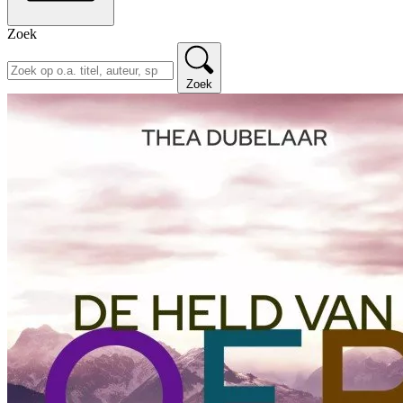
Zoek
Zoek