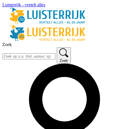
Luisterrijk - vertelt alles
Zoek
Zoek