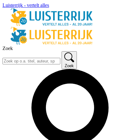
Luisterrijk - vertelt alles
Zoek
Zoek