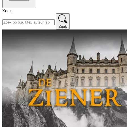
Zoek
Zoek