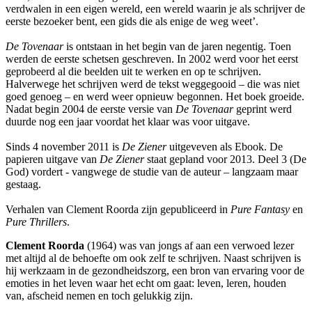
verdwalen in een eigen wereld, een wereld waarin je als schrijver de
eerste bezoeker bent, een gids die als enige de weg weet’.
De Tovenaar
is ontstaan in het begin van de jaren negentig. Toen
werden de eerste schetsen geschreven. In 2002 werd voor het eerst
geprobeerd al die beelden uit te werken en op te schrijven.
Halverwege het schrijven werd de tekst weggegooid – die was niet
goed genoeg – en werd weer opnieuw begonnen. Het boek groeide.
Nadat begin 2004 de eerste versie van
De Tovenaar
geprint werd
duurde nog een jaar voordat het klaar was voor uitgave.
Sinds 4 november 2011 is
De Ziener
uitgeveven als Ebook. De
papieren uitgave van
De Ziener
staat gepland voor 2013. Deel 3 (De
God) vordert - vangwege de studie van de auteur – langzaam maar
gestaag.
Verhalen van Clement Roorda zijn gepubliceerd in
Pure Fantasy
en
Pure Thrillers
.
Clement Roorda
(1964) was van jongs af aan een verwoed lezer
met altijd al de behoefte om ook zelf te schrijven. Naast schrijven is
hij werkzaam in de gezondheidszorg, een bron van ervaring voor de
emoties in het leven waar het echt om gaat: leven, leren, houden
van, afscheid nemen en toch gelukkig zijn.