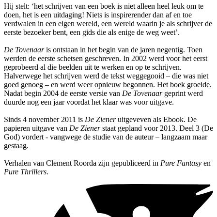
Hij stelt: ‘het schrijven van een boek is niet alleen heel leuk om te
doen, het is een uitdaging! Niets is inspirerender dan af en toe
verdwalen in een eigen wereld, een wereld waarin je als schrijver de
eerste bezoeker bent, een gids die als enige de weg weet’.
De Tovenaar
is ontstaan in het begin van de jaren negentig. Toen
werden de eerste schetsen geschreven. In 2002 werd voor het eerst
geprobeerd al die beelden uit te werken en op te schrijven.
Halverwege het schrijven werd de tekst weggegooid – die was niet
goed genoeg – en werd weer opnieuw begonnen. Het boek groeide.
Nadat begin 2004 de eerste versie van
De Tovenaar
geprint werd
duurde nog een jaar voordat het klaar was voor uitgave.
Sinds 4 november 2011 is
De Ziener
uitgeveven als Ebook. De
papieren uitgave van
De Ziener
staat gepland voor 2013. Deel 3 (De
God) vordert - vangwege de studie van de auteur – langzaam maar
gestaag.
Verhalen van Clement Roorda zijn gepubliceerd in
Pure Fantasy
en
Pure Thrillers
.