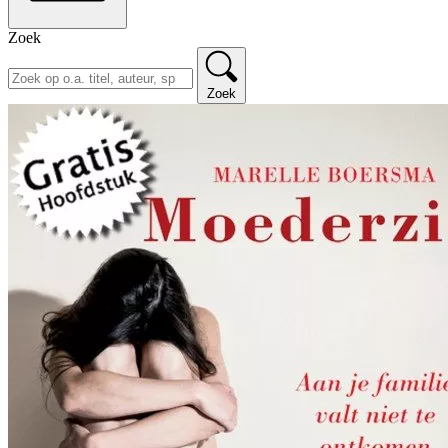
Zoek
Zoek