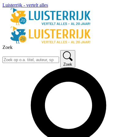
Luisterrijk - vertelt alles
Zoek
Zoek