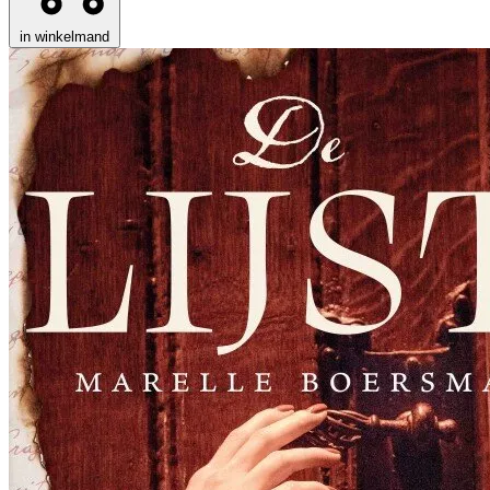
in winkelmand