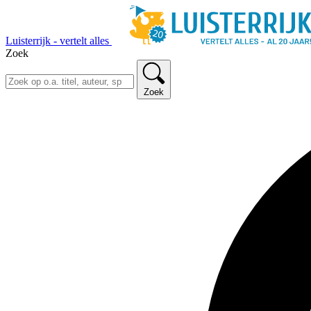
Luisterrijk - vertelt alles
Zoek
Zoek