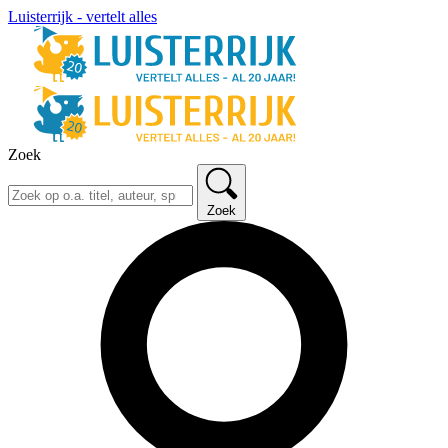
Luisterrijk - vertelt alles
Zoek
Zoek