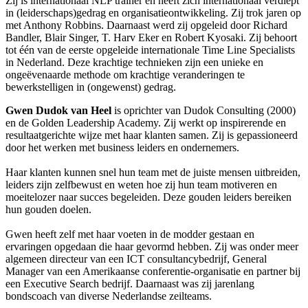
Zij is internationaal NLP trainer en heeft zich internationaal verdiept
in (leiderschaps)gedrag en organisatieontwikkeling. Zij trok jaren op
met Anthony Robbins. Daarnaast werd zij opgeleid door Richard
Bandler, Blair Singer, T. Harv Eker en Robert Kyosaki. Zij behoort
tot één van de eerste opgeleide internationale Time Line Specialists
in Nederland. Deze krachtige technieken zijn een unieke en
ongeëvenaarde methode om krachtige veranderingen te
bewerkstelligen in (ongewenst) gedrag.
Gwen Dudok van Heel
is oprichter van Dudok Consulting (2000)
en de Golden Leadership Academy. Zij werkt op inspirerende en
resultaatgerichte wijze met haar klanten samen. Zij is gepassioneerd
door het werken met business leiders en ondernemers.
Haar klanten kunnen snel hun team met de juiste mensen uitbreiden,
leiders zijn zelfbewust en weten hoe zij hun team motiveren en
moeitelozer naar succes begeleiden. Deze gouden leiders bereiken
hun gouden doelen.
Gwen heeft zelf met haar voeten in de modder gestaan en
ervaringen opgedaan die haar gevormd hebben. Zij was onder meer
algemeen directeur van een ICT consultancybedrijf, General
Manager van een Amerikaanse conferentie-organisatie en partner bij
een Executive Search bedrijf. Daarnaast was zij jarenlang
bondscoach van diverse Nederlandse zeilteams.