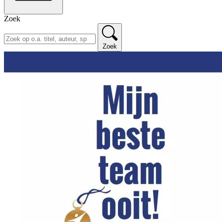
Zoek
Zoek