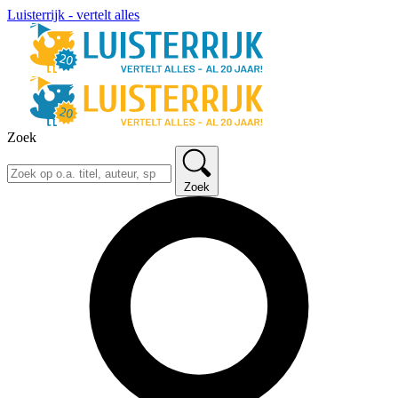
Luisterrijk - vertelt alles
Zoek
Zoek