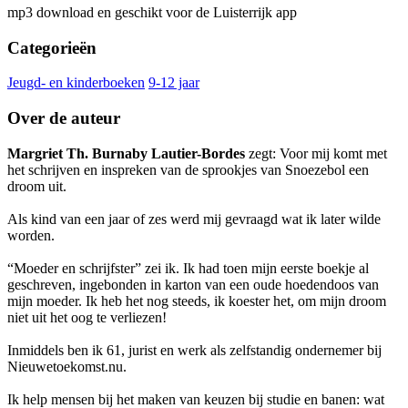
mp3 download en geschikt voor de Luisterrijk app
Categorieën
Jeugd- en kinderboeken
9-12 jaar
Over de auteur
Margriet Th. Burnaby Lautier-Bordes
zegt: Voor mij komt met
het schrijven en inspreken van de sprookjes van Snoezebol een
droom uit.
Als kind van een jaar of zes werd mij gevraagd wat ik later wilde
worden.
“Moeder en schrijfster” zei ik. Ik had toen mijn eerste boekje al
geschreven, ingebonden in karton van een oude hoedendoos van
mijn moeder. Ik heb het nog steeds, ik koester het, om mijn droom
niet uit het oog te verliezen!
Inmiddels ben ik 61, jurist en werk als zelfstandig ondernemer bij
Nieuwetoekomst.nu.
Ik help mensen bij het maken van keuzen bij studie en banen: wat