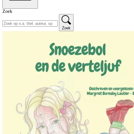
Zoek
Zoek