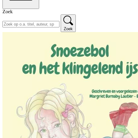
Zoek
Zoek