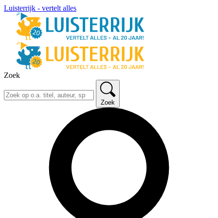
Luisterrijk - vertelt alles
Zoek
Zoek