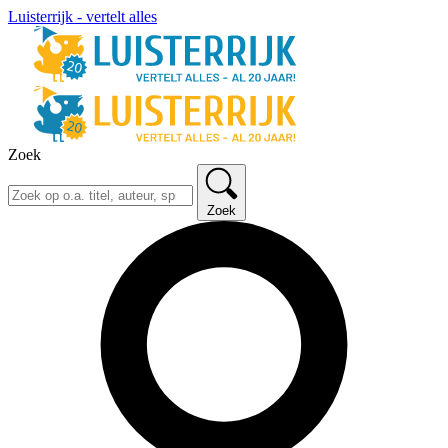
Luisterrijk - vertelt alles
Zoek
Zoek