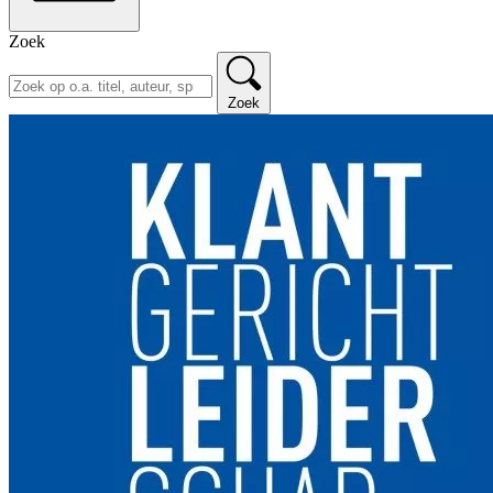
Zoek
Zoek