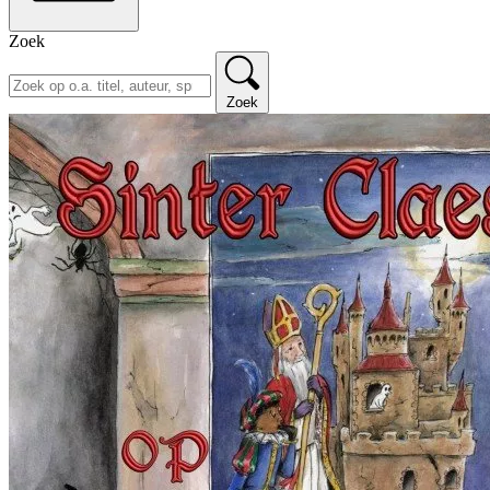
Zoek
Zoek