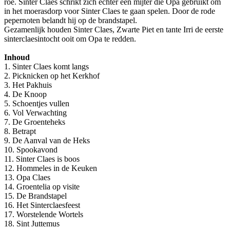
roe. Sinter Claes schrikt zich echter een mijter die Opa gebruikt om
in het moerasdorp voor Sinter Claes te gaan spelen. Door de rode
pepernoten belandt hij op de brandstapel.
Gezamenlijk houden Sinter Claes, Zwarte Piet en tante Irri de eerste
sinterclaesintocht ooit om Opa te redden.
Inhoud
1. Sinter Claes komt langs
2. Picknicken op het Kerkhof
3. Het Pakhuis
4. De Knoop
5. Schoentjes vullen
6. Vol Verwachting
7. De Groenteheks
8. Betrapt
9. De Aanval van de Heks
10. Spookavond
11. Sinter Claes is boos
12. Hommeles in de Keuken
13. Opa Claes
14. Groentelia op visite
15. De Brandstapel
16. Het Sinterclaesfeest
17. Worstelende Wortels
18. Sint Juttemus