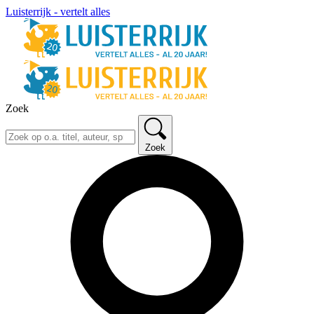
Luisterrijk - vertelt alles
Zoek
Zoek