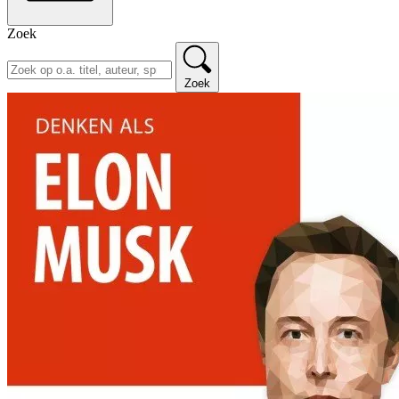
Zoek
Zoek