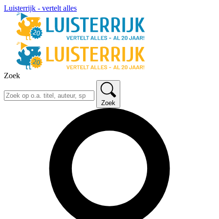
Luisterrijk - vertelt alles
Zoek
Zoek