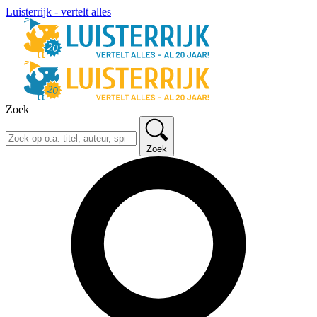
Luisterrijk - vertelt alles
Zoek
Zoek