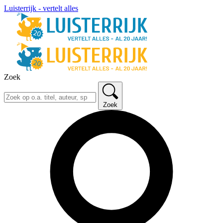
Luisterrijk - vertelt alles
Zoek
Zoek