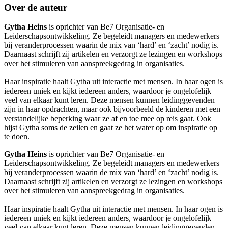
Over de auteur
Gytha Heins
is oprichter van Be7 Organisatie- en
Leiderschapsontwikkeling. Ze begeleidt managers en medewerkers
bij veranderprocessen waarin de mix van ‘hard’ en ‘zacht’ nodig is.
Daarnaast schrijft zij artikelen en verzorgt ze lezingen en workshops
over het stimuleren van aanspreekgedrag in organisaties.
Haar inspiratie haalt Gytha uit interactie met mensen. In haar ogen is
iedereen uniek en kijkt iedereen anders, waardoor je ongelofelijk
veel van elkaar kunt leren. Deze mensen kunnen leidinggevenden
zijn in haar opdrachten, maar ook bijvoorbeeld de kinderen met een
verstandelijke beperking waar ze af en toe mee op reis gaat. Ook
hijst Gytha soms de zeilen en gaat ze het water op om inspiratie op
te doen.
Gytha Heins
is oprichter van Be7 Organisatie- en
Leiderschapsontwikkeling. Ze begeleidt managers en medewerkers
bij veranderprocessen waarin de mix van ‘hard’ en ‘zacht’ nodig is.
Daarnaast schrijft zij artikelen en verzorgt ze lezingen en workshops
over het stimuleren van aanspreekgedrag in organisaties.
Haar inspiratie haalt Gytha uit interactie met mensen. In haar ogen is
iedereen uniek en kijkt iedereen anders, waardoor je ongelofelijk
veel van elkaar kunt leren. Deze mensen kunnen leidinggevenden