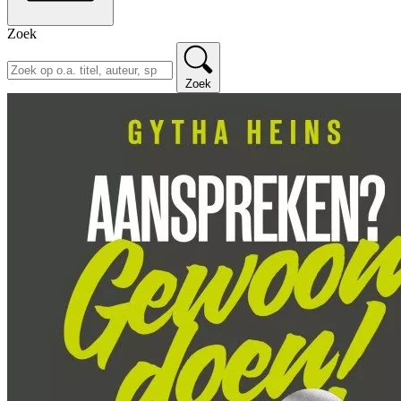
Zoek
Zoek