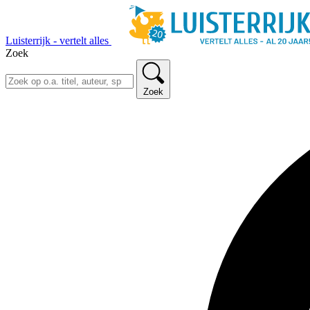
Luisterrijk - vertelt alles
Zoek
Zoek