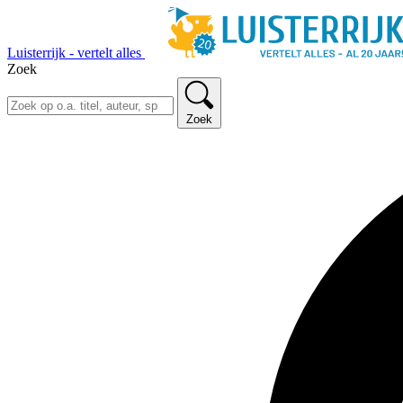
Luisterrijk - vertelt alles
Zoek
Zoek