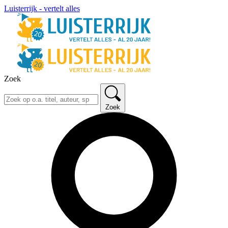
Luisterrijk - vertelt alles
Zoek
Zoek