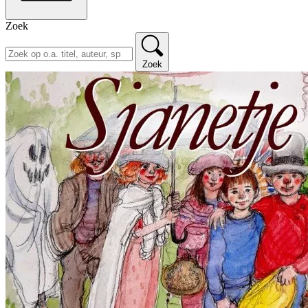
Zoek
Zoek