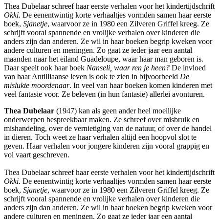
Thea Dubelaar schreef haar eerste verhalen voor het kindertijdschrift
Okki
. De eenentwintig korte verhaaltjes vormden samen haar eerste
boek,
Sjanetje
, waarvoor ze in 1980 een Zilveren Griffel kreeg. Ze
schrijft vooral spannende en vrolijke verhalen over kinderen die
anders zijn dan anderen. Ze wil in haar boeken begrip kweken voor
andere culturen en meningen. Zo gaat ze ieder jaar een aantal
maanden naar het eiland Guadeloupe, waar haar man geboren is.
Daar speelt ook haar boek
Nanseli, waar ren je heen?
De invloed
van haar Antilliaanse leven is ook te zien in bijvoorbeeld
De
mislukte moordenaar
. In veel van haar boeken komen kinderen met
veel fantasie voor. Ze beleven (in hun fantasie) allerlei avonturen.
Thea Dubelaar
(1947) kan als geen ander heel moeilijke
onderwerpen bespreekbaar maken. Ze schreef over misbruik en
mishandeling, over de vernietiging van de natuur, of over de handel
in dieren. Toch weet ze haar verhalen altijd een hoopvol slot te
geven. Haar verhalen voor jongere kinderen zijn vooral grappig en
vol vaart geschreven.
Thea Dubelaar schreef haar eerste verhalen voor het kindertijdschrift
Okki
. De eenentwintig korte verhaaltjes vormden samen haar eerste
boek,
Sjanetje
, waarvoor ze in 1980 een Zilveren Griffel kreeg. Ze
schrijft vooral spannende en vrolijke verhalen over kinderen die
anders zijn dan anderen. Ze wil in haar boeken begrip kweken voor
andere culturen en meningen. Zo gaat ze ieder jaar een aantal